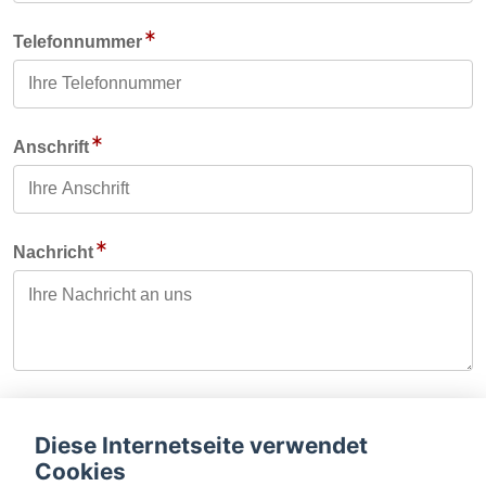
Telefonnummer
Anschrift
Nachricht
Datenschutz
Diese Internetseite verwendet
Ich habe die
Datenschutzerklärung
gelesen und
Cookies
akzeptiert.