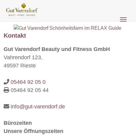
Navig
Kontakt
Gut Varendorf Beauty und Fitness GmbH
Zum Menü springen
Zur Funktionsleiste springen
Zum Inhalt springen
Vahrendorf 123,
49597 Rieste
05464 92 05 0
05464 92 05 44
info@gut-varendorf.de
Bürozeiten
Unsere Öffnungszeiten